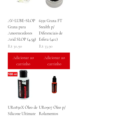
AV-LUBE-SLOP
6591 Graxa FT
Graxa para
Stealth p/
Amortecedores
Diferenciais de
Avid SLOP (4.5g)
Esfera (4cc)
Preço
Preço
R$ 30,90
R$ 33,90
Adicionar ao
Adicionar ao
carrinho
carrinho
UR0830X Óleo de
UR0907 Óleo p/
Silicone Ultimate
Rolamentos