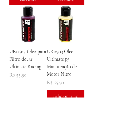
UR0505 Óleo para
UR0903 Óleo
Filtro de Ar
Ultimate p/
Ultimate Racing
Manutenção de
Motor Nitro
Preço
R$ 55,90
Preço
R$ 55,90
Adicionar ao
Esgotado
carrinho