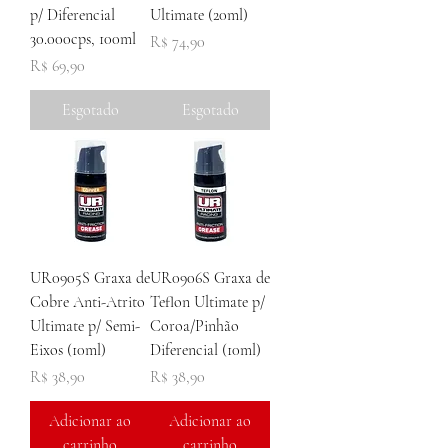
p/ Diferencial
Ultimate (20ml)
30.000cps, 100ml
Preço
R$ 74,90
Preço
R$ 69,90
Esgotado
Esgotado
UR0905S Graxa de
UR0906S Graxa de
Cobre Anti-Atrito
Teflon Ultimate p/
Ultimate p/ Semi-
Coroa/Pinhão
Eixos (10ml)
Diferencial (10ml)
Preço
Preço
R$ 38,90
R$ 38,90
Adicionar ao
Adicionar ao
carrinho
carrinho