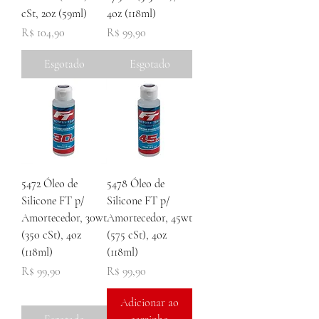
cSt, 2oz (59ml)
4oz (118ml)
Preço
Preço
R$ 104,90
R$ 99,90
Esgotado
Esgotado
5472 Óleo de
5478 Óleo de
Silicone FT p/
Silicone FT p/
Amortecedor, 30wt
Amortecedor, 45wt
(350 cSt), 4oz
(575 cSt), 4oz
(118ml)
(118ml)
Preço
Preço
R$ 99,90
R$ 99,90
Adicionar ao