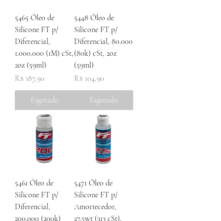
5465 Óleo de
5448 Óleo de
Silicone FT p/
Silicone FT p/
Diferencial,
Diferencial, 80.000
1.000.000 (1M) cSt,
(80k) cSt, 2oz
2oz (59ml)
(59ml)
Preço
Preço
R$ 187,90
R$ 104,90
Esgotado
Esgotado
5461 Óleo de
5471 Óleo de
Silicone FT p/
Silicone FT p/
Diferencial,
Amortecedor,
200.000 (200k)
27.5wt (313 cSt),