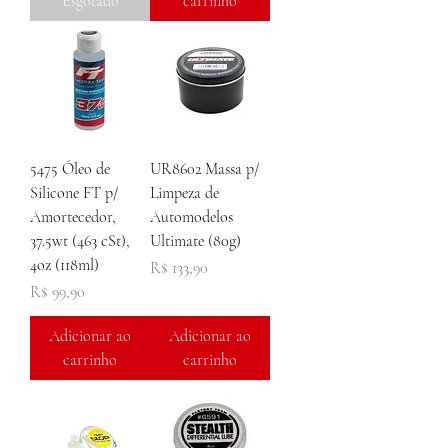
Esgotado
carrinho
5475 Óleo de
UR8602 Massa p/
Silicone FT p/
Limpeza de
Amortecedor,
Automodelos
37.5wt (463 cSt),
Ultimate (80g)
4oz (118ml)
Preço
R$ 133,90
Preço
R$ 99,90
Adicionar ao
Adicionar ao
carrinho
carrinho