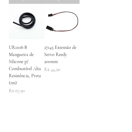
UR1108-B
27145 Extensão de
Mangueira de
Servo Reedy
Silicone p/
200mm
Combustível Alta
Preço
R$ 44,90
Resistência, Preta
(1m)
Preço
R$ 67,90
Esgotado
Esgotado