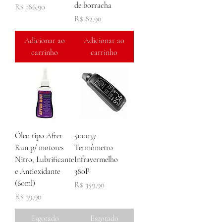
de borracha
Preço
R$ 186,90
Preço
R$ 82,90
Adicionar ao
Adicionar ao
carrinho
carrinho
Óleo tipo After
500037
Run p/ motores
Termômetro
Nitro, Lubrificante
Infravermelho
e Antioxidante
380P
(60ml)
Preço
R$ 359,90
Preço
R$ 39,90
Esgotado
Esgotado