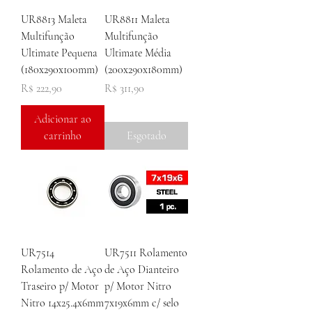
UR8813 Maleta
UR8811 Maleta
Multifunção
Multifunção
Ultimate Pequena
Ultimate Média
(180x290x100mm)
(200x290x180mm)
Preço
Preço
R$ 222,90
R$ 311,90
Adicionar ao
carrinho
Esgotado
UR7514
UR7511 Rolamento
Rolamento de Aço
de Aço Dianteiro
Traseiro p/ Motor
p/ Motor Nitro
Nitro 14x25.4x6mm
7x19x6mm c/ selo