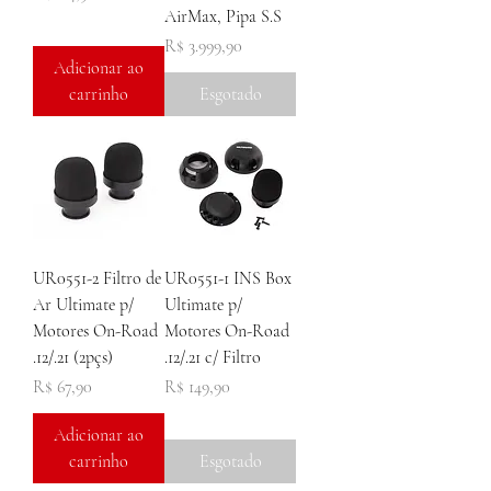
AirMax, Pipa S.S
Preço
R$ 3.999,90
Adicionar ao
carrinho
Esgotado
UR0551-2 Filtro de
UR0551-1 INS Box
Ar Ultimate p/
Ultimate p/
Motores On-Road
Motores On-Road
.12/.21 (2pçs)
.12/.21 c/ Filtro
Preço
Preço
R$ 67,90
R$ 149,90
Adicionar ao
carrinho
Esgotado