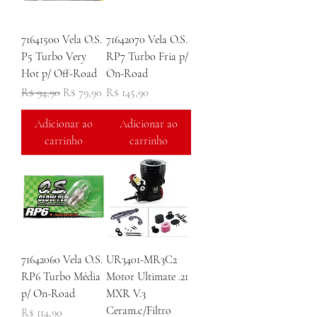
71641500 Vela O.S.
71642070 Vela O.S.
P5 Turbo Very
RP7 Turbo Fria p/
Hot p/ Off-Road
On-Road
Preço normal
Preço promocional
Preço
R$ 94,90
R$ 79,90
R$ 145,90
Adicionar ao
Adicionar ao
carrinho
carrinho
71642060 Vela O.S.
UR3401-MR3C2
RP6 Turbo Média
Motor Ultimate .21
p/ On-Road
MXR V.3
Ceram.c/Filtro
Preço
R$ 114,90