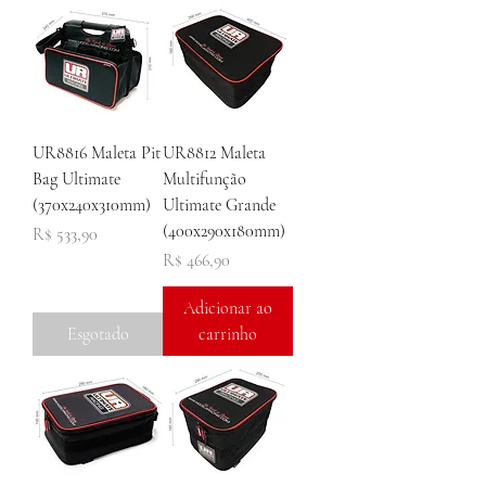
UR8816 Maleta Pit
UR8812 Maleta
Bag Ultimate
Multifunção
(370x240x310mm)
Ultimate Grande
(400x290x180mm)
Preço
R$ 533,90
Preço
R$ 466,90
Adicionar ao
Esgotado
carrinho