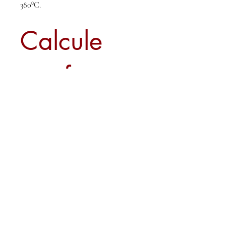
380ºC.
Calcule
seu frete
Calcular
Sobre nós
Contato