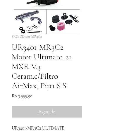
SKU: UR3401-MR3C2
UR3401-MR3C2
Motor Ultimate .21
MXR V.3
Ceram.c/Filtro
AirMax, Pipa S.S
Preço
R$ 3.999,90
Esgotado
UR3401-MR3C2 ULTIMATE