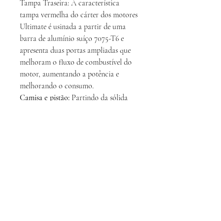
Tampa Traseira: A característica
tampa vermelha do cárter dos motores
Ultimate é usinada a partir de uma
barra de alumínio suíço 7075-T6 e
apresenta duas portas ampliadas que
melhoram o fluxo de combustível do
motor, aumentando a potência e
melhorando o consumo.
Camisa e pistão:
Partindo da sólida
base do MXS, o conjunto do motor
Ultimate MXR foi redesenhado com
transferências modificadas para
alterar a sincronização da admissão e
do escape, alcançando mais potência
sem comprometer o consumo de
combustível.
Rolamentos: O Ultimate MXR v3
utiliza um rolamento traseiro de
cerâmica original da O.S. Engines e