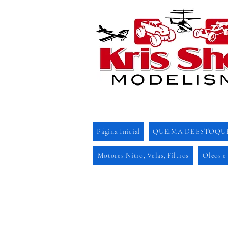
Página Inicial
QUEIMA DE ESTOQU
Motores Nitro, Velas, Filtros
Óleos e