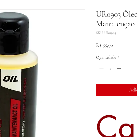
UR0903 Óleo
Manutenção 
SKU: UR0903
Preço
R$ 55,90
Quantidade
*
Adi
Ca