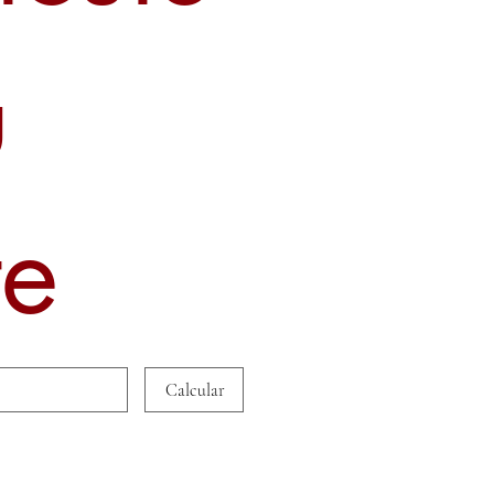
u
te
Calcular