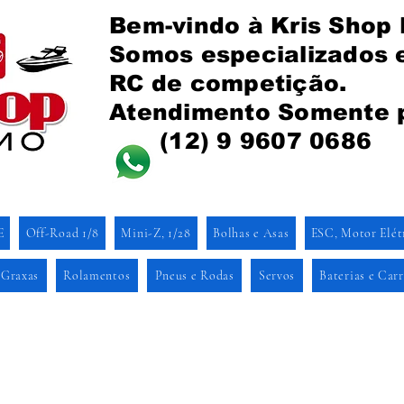
Bem-vindo à Kris Shop
Somos especializados
RC de competição.
Atendimento Somente 
(12) 9 9607 0686
E
Off-Road 1/8
Mini-Z, 1/28
Bolhas e Asas
ESC, Motor Elét
 Graxas
Rolamentos
Pneus e Rodas
Servos
Baterias e Car