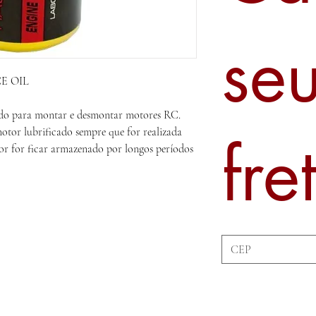
se
E OIL
lado para montar e desmontar motores RC.
tor lubrificado sempre que for realizada
fre
 for ficar armazenado por longos períodos