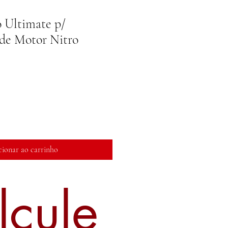
 Ultimate p/
de Motor Nitro
cionar ao carrinho
lcule