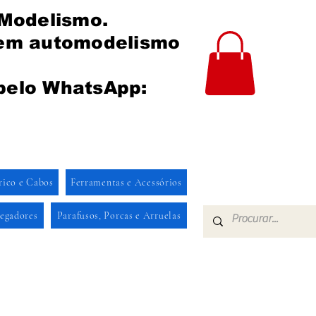
 Modelismo.
 em automodelismo
pelo WhatsApp:
rico e Cabos
Ferramentas e Acessórios
regadores
Parafusos, Porcas e Arruelas