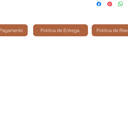
 Pagamento
Politica de Entrega
Politica de Re
Kris Shop Modelismo -
São José dos Cam