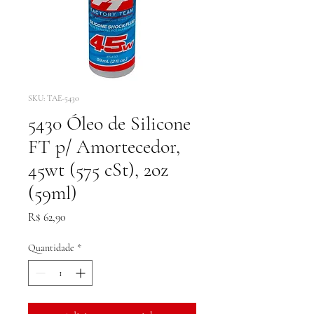
SKU: TAE-5430
5430 Óleo de Silicone
FT p/ Amortecedor,
45wt (575 cSt), 2oz
(59ml)
Preço
R$ 62,90
Quantidade
*