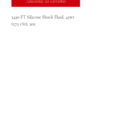
Adicionar ao carrinho
5430 FT Silicone Shock Fluid, 45wt
(575 cSt), 2oz.
Sobre nós
Contato
Formas de Pagamento