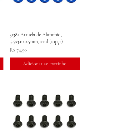
Visualização rápida
31381 Arruela de Alumínio,
5.5x3.0x0.5mm, azul (10pçs)
Preço
R$ 74,90
Adicionar ao carrinho