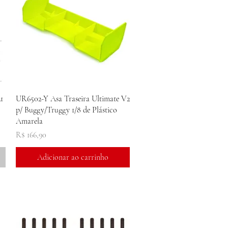
Visualização rápida
1
UR6502-Y Asa Traseira Ultimate V2
p/ Buggy/Truggy 1/8 de Plástico
Amarela
Preço
R$ 166,90
Adicionar ao carrinho