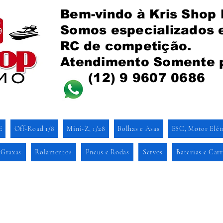
Bem-vindo à Kris Shop
Somos especializados
RC de competição.
Atendimento Somente 
(12) 9 9607 0686
E
Off-Road 1/8
Mini-Z, 1/28
Bolhas e Asas
ESC, Motor Elét
 Graxas
Rolamentos
Pneus e Rodas
Servos
Baterias e Car