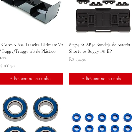
Visualização rápida
Visualização rápida
R6502-B Asa Traseira Ultimate V2
81574 RC8B4e Bandeja de Bateria
/ Buggy/Truggy 1/8 de Plástico
Shorty p/ Buggy 1/8 EP
reta
Preço
R$ 134,90
reço
$ 166,90
Adicionar ao carrinho
Adicionar ao carrinho