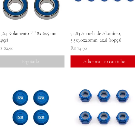
Visualização rápida
Visualização rápida
1564 Rolamento FT 8x16x5 mm
31383 Arruela de Alumínio,
4pçs)
5.5x3.0x2.0mm, azul (10pçs)
reço
Preço
$ 82,90
R$ 74,90
Esgotado
Adicionar ao carrinho