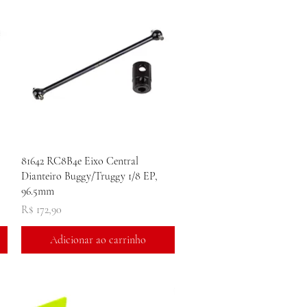
Visualização rápida
81642 RC8B4e Eixo Central
Dianteiro Buggy/Truggy 1/8 EP,
96.5mm
Preço
R$ 172,90
Adicionar ao carrinho