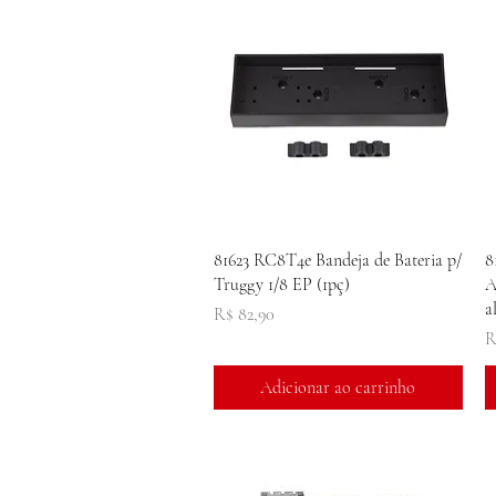
Visualização rápida
81623 RC8T4e Bandeja de Bateria p/
8
Truggy 1/8 EP (1pç)
A
a
Preço
R$ 82,90
P
R
Adicionar ao carrinho