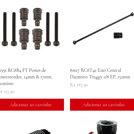
Visualização rápida
Visualização rápida
1591 RC8B4 FT Postes de
81617 RC8T4e Eixo Central
mortecedor, 14mm & 17mm,
Dianteiro Truggy 1/8 EP, 152mm
lumínio
Preço
R$ 187,90
reço
$ 157,90
Adicionar ao carrinho
Adicionar ao carrinho