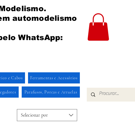
 Modelismo.
 em automodelismo
pelo WhatsApp:
rico e Cabos
Ferramentas e Acessórios
regadores
Parafusos, Porcas e Arruelas
Selecionar por