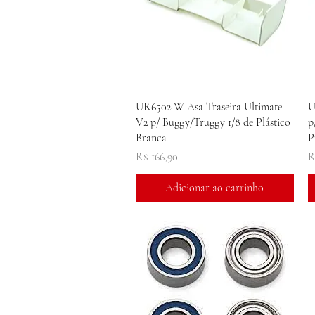
Visualização rápida
UR6502-W Asa Traseira Ultimate
U
V2 p/ Buggy/Truggy 1/8 de Plástico
p
Branca
P
Preço
P
R$ 166,90
R
Adicionar ao carrinho