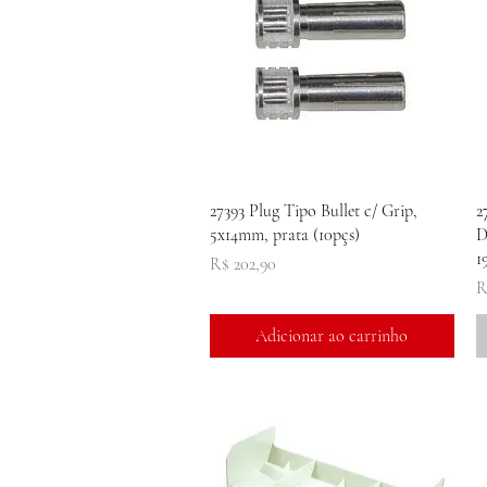
Visualização rápida
27393 Plug Tipo Bullet c/ Grip,
2
5x14mm, prata (10pçs)
D
1
Preço
R$ 202,90
P
R
Adicionar ao carrinho