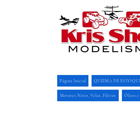
Página Inicial
QUEIMA DE ESTOQU
Motores Nitro, Velas, Filtros
Óleos e