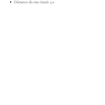
Diâmetro do eixo (mm): 5,0
Peso (g): 325 +/-5
Calcule
seu frete
Calcular
Sobre nós
Contato