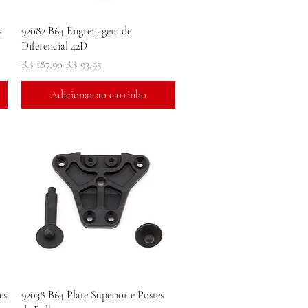
Visualização rápida
s
92082 B64 Engrenagem de
Diferencial 42D
Preço normal
Preço promocional
R$ 187,90
R$ 93,95
Adicionar ao carrinho
Visualização rápida
es
92038 B64 Plate Superior e Postes