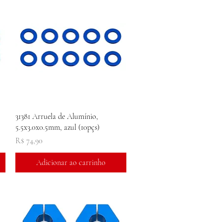
Visualização rápida
31381 Arruela de Alumínio,
5.5x3.0x0.5mm, azul (10pçs)
Preço
R$ 74,90
Adicionar ao carrinho