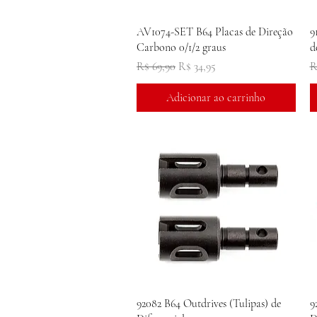
Visualização rápida
AV1074-SET B64 Placas de Direção
9
Carbono 0/1/2 graus
d
Preço normal
Preço promocional
P
R$ 69,90
R$ 34,95
R
Adicionar ao carrinho
Visualização rápida
92082 B64 Outdrives (Tulipas) de
9