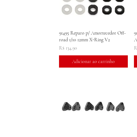
Visualização rápida
91495 Reparo p/ Amortecedor Off-
9
road 1/10 12mm X-Ring V2
A
Preço
P
R$ 134,90
R
Adicionar ao carrinho