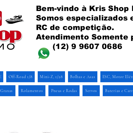
Bem-vindo à Kris Shop
Somos especializados
RC de competição.
Atendimento Somente 
(12) 9 9607 0686
E
Off-Road 1/8
Mini-Z, 1/28
Bolhas e Asas
ESC, Motor Elét
 Graxas
Rolamentos
Pneus e Rodas
Servos
Baterias e Car