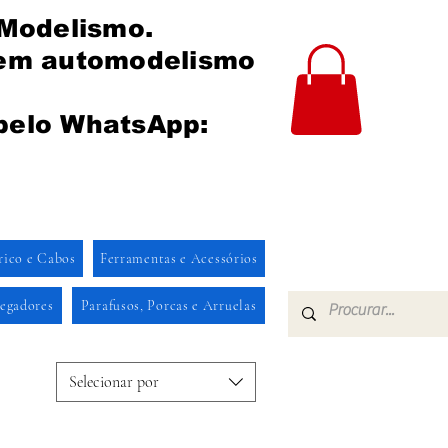
 Modelismo.
 em automodelismo
pelo WhatsApp:
rico e Cabos
Ferramentas e Acessórios
regadores
Parafusos, Porcas e Arruelas
Selecionar por