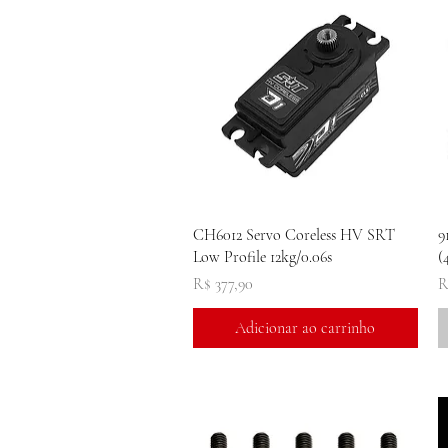
Visualização rápida
CH6012 Servo Coreless HV SRT
9
Low Profile 12kg/0.06s
(
Preço
P
R$ 377,90
R
Adicionar ao carrinho