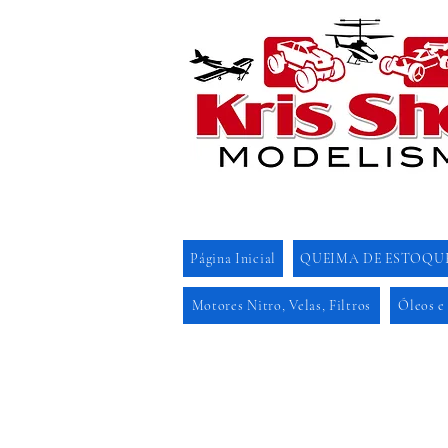
Página Inicial
QUEIMA DE ESTOQU
Motores Nitro, Velas, Filtros
Óleos e