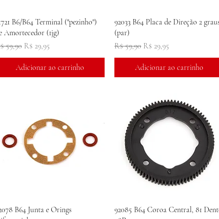
Visualização rápida
Visualização rápida
1721 B6/B64 Terminal ("pezinho")
92033 B64 Placa de Direção 2 grau
e Amortecedor (1jg)
(par)
reço normal
Preço promocional
Preço normal
Preço promocional
$ 59,90
R$ 29,95
R$ 59,90
R$ 29,95
Adicionar ao carrinho
Adicionar ao carrinho
Visualização rápida
Visualização rápida
2078 B64 Junta e Orings
92085 B64 Coroa Central, 81 Dent