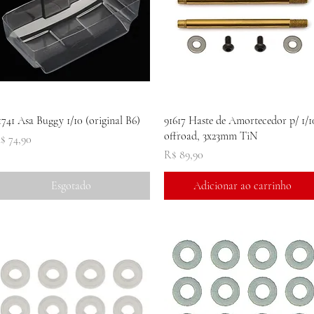
Visualização rápida
Visualização rápida
1741 Asa Buggy 1/10 (original B6)
91617 Haste de Amortecedor p/ 1/1
offroad, 3x23mm TiN
reço
$ 74,90
Preço
R$ 89,90
Esgotado
Adicionar ao carrinho