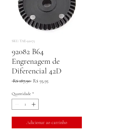
SKU: TAE-92075
92082 B64
Engrenagem de
Diferencial 42D
Preço
Preço
 R$ 187,90 
R$ 93,95
normal
promocional
Quantidade
*
Adicionar ao carrinho