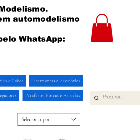
 Modelismo.
 em automodelismo
pelo WhatsApp:
rico e Cabos
Ferramentas e Acessórios
regadores
Parafusos, Porcas e Arruelas
Selecionar por