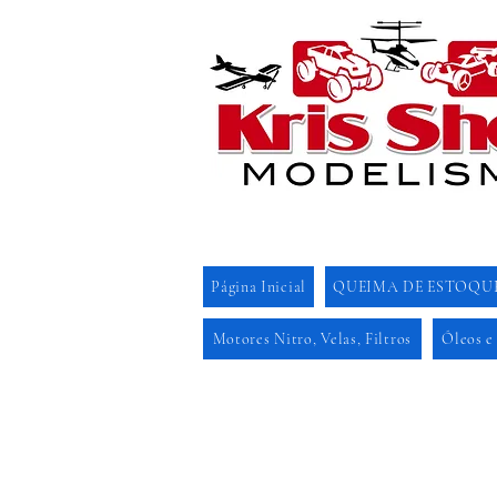
Página Inicial
QUEIMA DE ESTOQU
Motores Nitro, Velas, Filtros
Óleos e