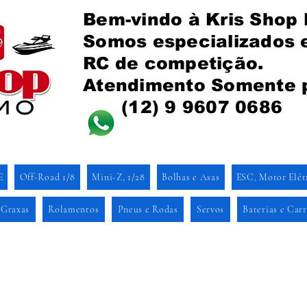
Bem-vindo à Kris Shop
Somos especializados
RC de competição.
Atendimento Somente 
(12) 9 9607 0686
E
Off-Road 1/8
Mini-Z, 1/28
Bolhas e Asas
ESC, Motor Elét
 Graxas
Rolamentos
Pneus e Rodas
Servos
Baterias e Car