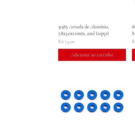
Visualização rápida
31385 Arruela de Alumínio,
8
7.8x3.0x1.0mm, azul (10pçs)
M
Preço
P
R$ 74,90
R
Adicionar ao carrinho