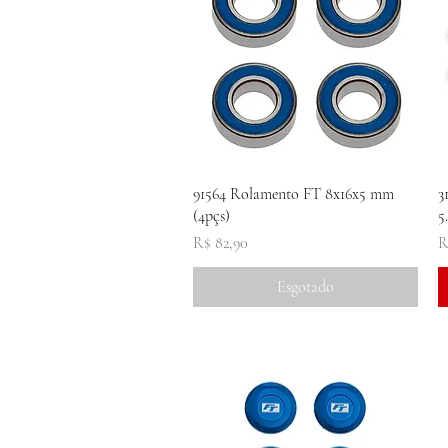
Visualização rápida
91564 Rolamento FT 8x16x5 mm
3
(4pçs)
5
Preço
P
R$ 82,90
R
Esgotado