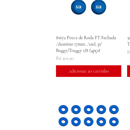
Visualização rápida
81672 Porca de Roda FT Fechada
3
Alumínio 17mm, Azul, p/
T
Buggy/Truggy 1/8 (4pçs)
P
R
Preço
R$ 202,90
Adicionar ao carrinho