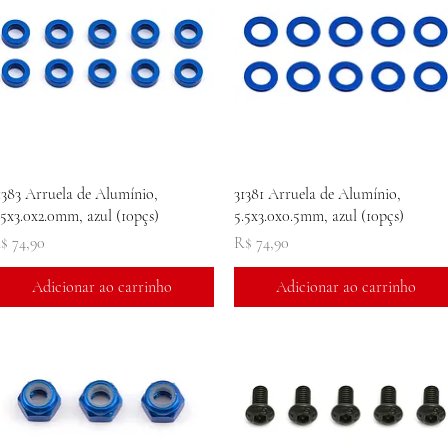
Visualização rápida
Visualização rápida
1383 Arruela de Alumínio,
31381 Arruela de Alumínio,
.5x3.0x2.0mm, azul (10pçs)
5.5x3.0x0.5mm, azul (10pçs)
reço
Preço
$ 74,90
R$ 74,90
Adicionar ao carrinho
Adicionar ao carrinho