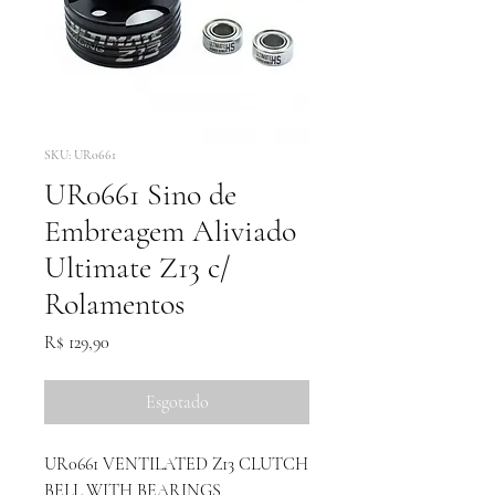
SKU: UR0661
UR0661 Sino de
Embreagem Aliviado
Ultimate Z13 c/
Rolamentos
Preço
R$ 129,90
Esgotado
UR0661 VENTILATED Z13 CLUTCH
BELL WITH BEARINGS