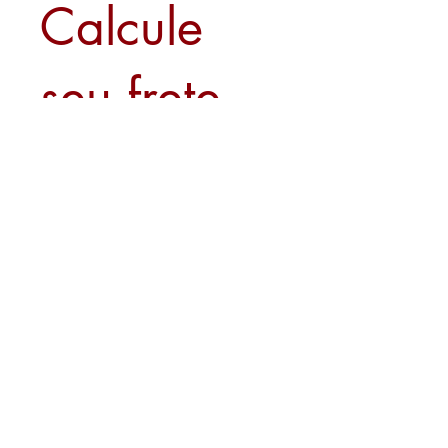
Calcule
seu frete
Calcular
Sobre nós
Contato
Formas de Pagamento