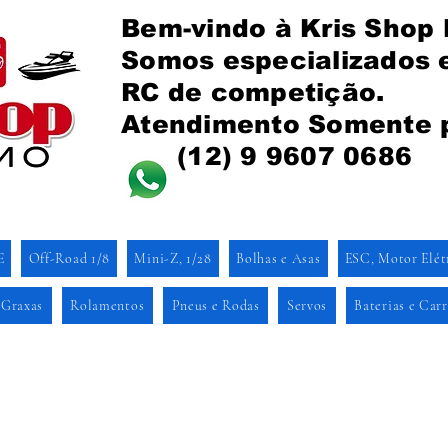
Bem-vindo à Kris Shop
Somos especializados
RC de competição.
Atendimento Somente 
(12) 9 9607 0686
E
Off-Road 1/8
Mini-Z, 1/28
Bolhas e Asas
ESC, Motor Elét
 Graxas
Rolamentos
Pneus e Rodas
Servos
Baterias e Car