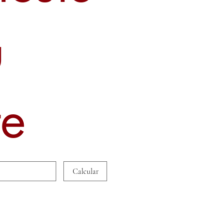
u
te
Calcular