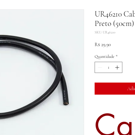
UR46210 Cab
Preto (50cm)
SKU: UR46210
Preço
R$ 29,90
Quantidade
*
Adi
Ca