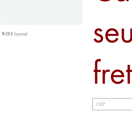
se
 WIRE (50cm)
fre