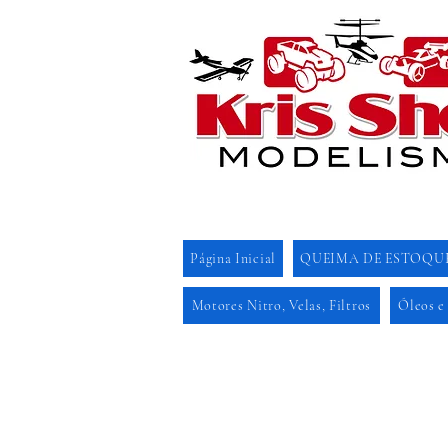
Página Inicial
QUEIMA DE ESTOQU
Motores Nitro, Velas, Filtros
Óleos e