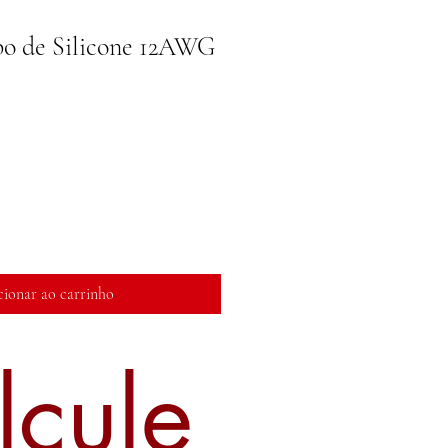
o de Silicone 12AWG
cionar ao carrinho
lcule