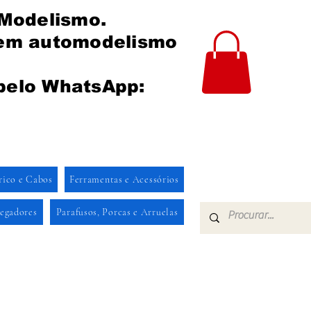
 Modelismo.
 em automodelismo
pelo WhatsApp:
rico e Cabos
Ferramentas e Acessórios
regadores
Parafusos, Porcas e Arruelas