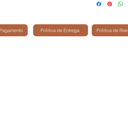
 Pagamento
Politica de Entrega
Politica de Re
Kris Shop Modelismo -
São José dos Cam