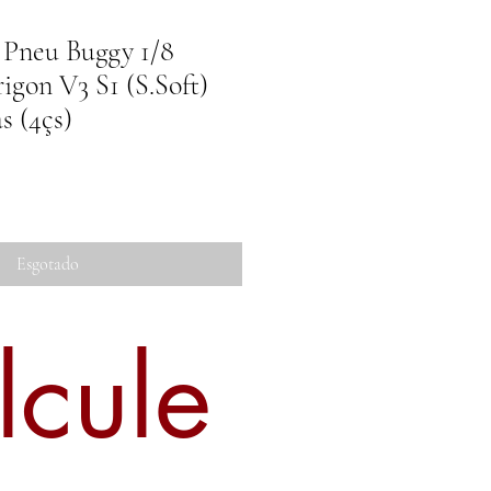
Pneu Buggy 1/8
igon V3 S1 (S.Soft)
s (4çs)
Esgotado
lcule