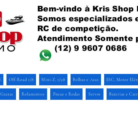
Bem-vindo à Kris Shop
Somos especializados
RC de competição.
Atendimento Somente 
(12) 9 9607 0686
E
Off-Road 1/8
Mini-Z, 1/28
Bolhas e Asas
ESC, Motor Elét
 Graxas
Rolamentos
Pneus e Rodas
Servos
Baterias e Car