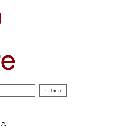
u
te
Calcular