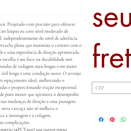
se
uit. Projetado com precisão para oferecer
cies limpas ou com nível moderado de
al, independentemente do nível de aderência.
fre
borracha plana que maximiza o contato com o
e e uma experiência de direção aprimorada.
escolha é seu foco na durabilidade sem
andas de rodagem mais longas e em maior
 útil longa e uma condução suave. O arranjo
um espaçamento ideal, melhorando o
adas e proporcionando tração excepcional.
a de pneu menor que aprimora o desempenho
e nas mudanças de direção e uma passagem
 a nova carcaça não só melhora o
ca a montagem e a colagem,
em complicações.
inserto (#PCY2101) que outros pneus