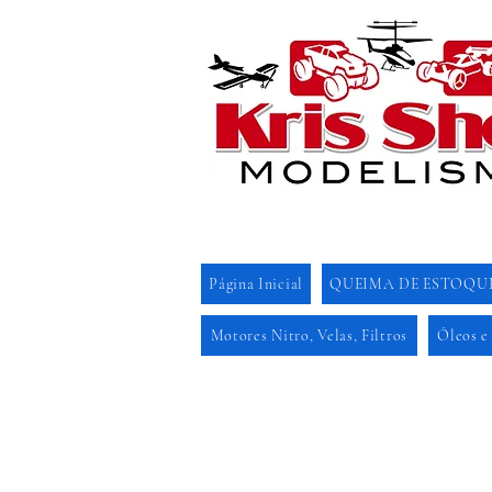
Página Inicial
QUEIMA DE ESTOQU
Motores Nitro, Velas, Filtros
Óleos e