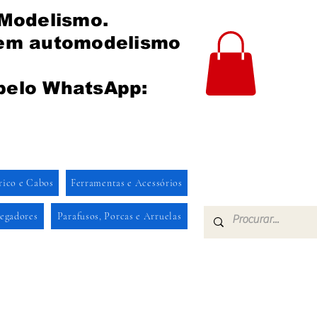
 Modelismo.
 em automodelismo
pelo WhatsApp:
rico e Cabos
Ferramentas e Acessórios
regadores
Parafusos, Porcas e Arruelas