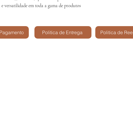
a e versatilidade em toda a gama de produtos
 Pagamento
Politica de Entrega
Politica de Re
Kris Shop Modelismo -
São José dos Cam