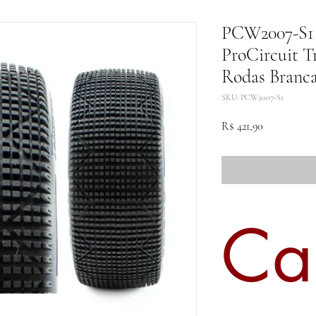
PCW2007-S1 
ProCircuit Tr
Rodas Branca
SKU: PCW2007-S1
Preço
R$ 421,90
Ca