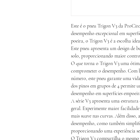
Este é o pneu Trigon V3 da ProCirc
desempenho excepcional em superfí
poeira, o Trigon V3 é a escolha ide
Este pneu apresenta um design de 
solo, proporcionando maior control
O que torna o Trigon V3 uma ótima 
comprometer o desempenho. Com b
número, este pneu garante uma vida
dos pinos em grupos de 4 permite 
desempenho em superfícies empoeir
A série V3 apresenta uma estrutur
geral. Experimente maior facilidad
mais suave nas curvas. Além disso,
desempenho, como também simplifi
proporcionando uma experiência s
O Trigon V3 compartilha o mesmo 