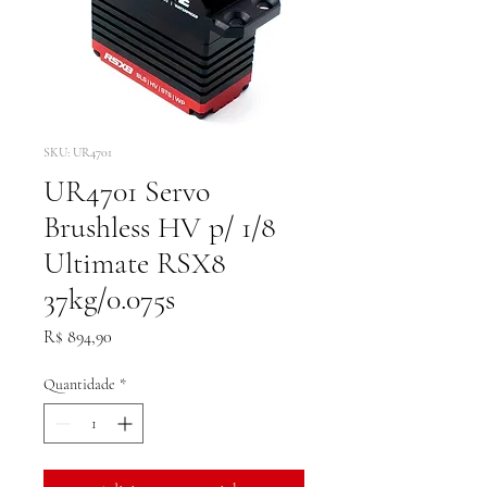
SKU: UR4701
UR4701 Servo
Brushless HV p/ 1/8
Ultimate RSX8
37kg/0.075s
Preço
R$ 894,90
Quantidade
*