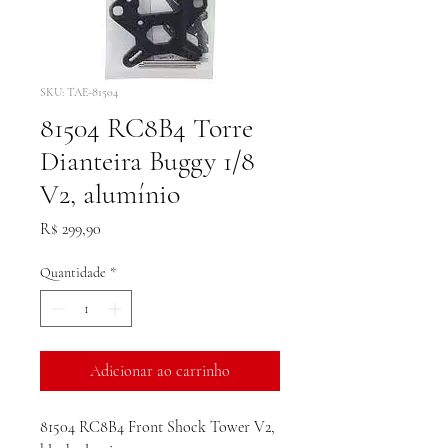
SKU: TAE-81504
81504 RC8B4 Torre
Dianteira Buggy 1/8
V2, alumínio
Preço
R$ 299,90
Quantidade
*
Adicionar ao carrinho
81504 RC8B4 Front Shock Tower V2,