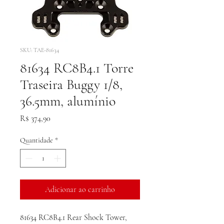
SKU: TAE-81634
81634 RC8B4.1 Torre
Traseira Buggy 1/8,
36.5mm, alumínio
Preço
R$ 374,90
Quantidade
*
Adicionar ao carrinho
81634 RC8B4.1 Rear Shock Tower,