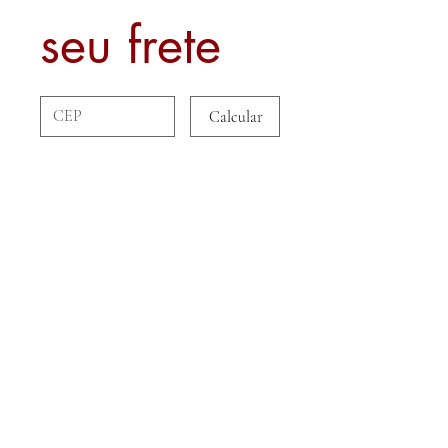
seu frete
Calcular
Sobre nós
Contato
Formas de Pagamento
Politica de Entrega