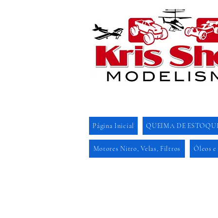
Página Inicial
QUEIMA DE ESTOQU
Motores Nitro, Velas, Filtros
Óleos e