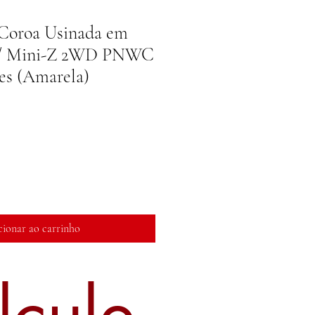
oroa Usinada em
p/ Mini-Z 2WD PNWC
es (Amarela)
cionar ao carrinho
lcule