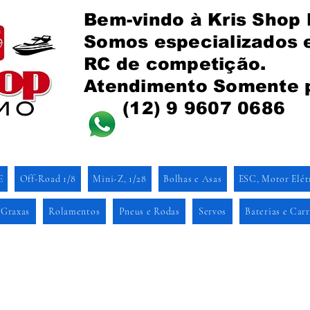
Bem-vindo à Kris Shop
Somos especializados
RC de competição.
Atendimento Somente 
(12) 9 9607 0686
E
Off-Road 1/8
Mini-Z, 1/28
Bolhas e Asas
ESC, Motor Elét
 Graxas
Rolamentos
Pneus e Rodas
Servos
Baterias e Car