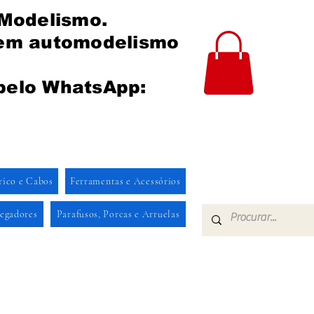
 Modelismo.
 em automodelismo
pelo WhatsApp:
rico e Cabos
Ferramentas e Acessórios
regadores
Parafusos, Porcas e Arruelas