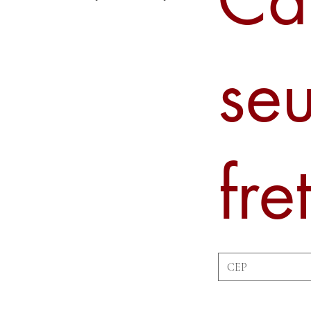
se
fre