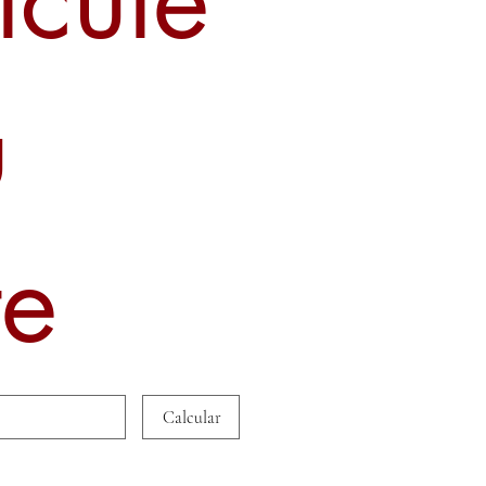
u
te
Calcular