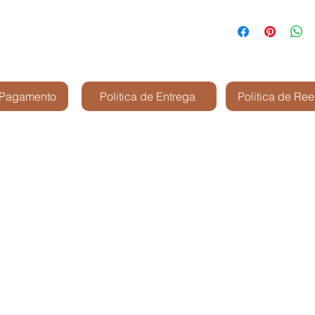
 Pagamento
Politica de Entrega
Politica de Re
Kris Shop Modelismo -
São José dos Cam