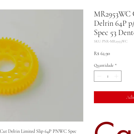
MR2953WC C
Delrin 64P 
Spec 53 Dent
SKU: PNR-MR2953WC
Preço
R$ 62,90
Quantidade
*
Adi
Ca
t Delrin Limited Slip 64P PNWC Spec