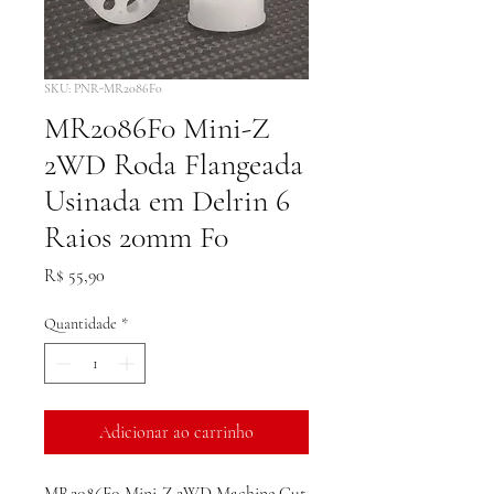
SKU: PNR-MR2086F0
MR2086F0 Mini-Z
2WD Roda Flangeada
Usinada em Delrin 6
Raios 20mm F0
Preço
R$ 55,90
Quantidade
*
Adicionar ao carrinho