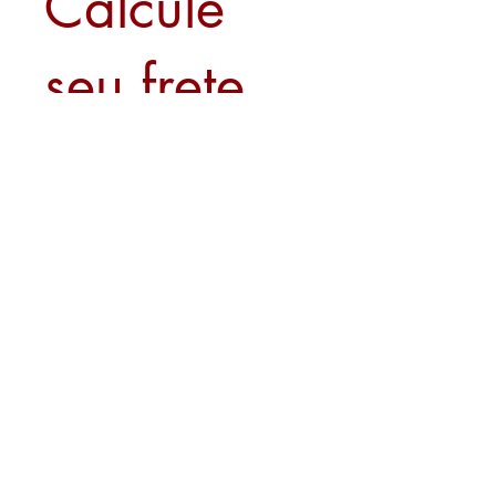
Calcule
seu frete
Calcular
Sobre nós
Contato
Formas de Pagamento