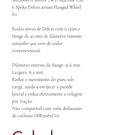
MR2086F0 Mini-Z 2WD Machine Cut
6 Spoke Delrin 20mm Flanged Wheel
F0
Rodas novas de Delrin com 6 raios e
flange de 20 mm de diâmetro (mesmo
tamanho que aros de rodas
convencionais).
Diâmetro externo da flange: 21,6 mm
Largura: 8,5 mm
Reduz o movimento do pneu sob
carga, ajuda a enrijecer a parede
lateral e reduz efetivamente a rolagem
por tração.
Não compatível com anéis deslizantes
de carbono (MR2085C0)