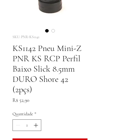
SKU: PNR-KS1142
KS1142 Pneu Mini-Z
PNR KS RCP Perfil
Baixo Slick 8.5mm
DURO Shore 42
(2pçs)
Preço
R$ 52,90
Quantidade
*