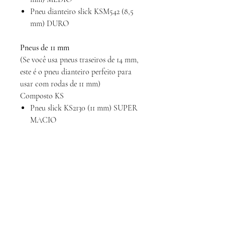
Pneu dianteiro slick KSM542 (8,5
mm) DURO
Pneus de 11 mm
(Se você usa pneus traseiros de 14 mm,
este é o pneu dianteiro perfeito para
usar com rodas de 11 mm)
Composto KS
Pneu slick KS2130 (11 mm) SUPER
MACIO
Pneu slick KS2134 (11mm) MACIO
Pneu slick KS2138 (11mm) MÉDIO
Pneu slick KS2142 (11mm) DURO
Composto KS-M
Pneu slick KSM630 (11mm) SUPER
MACIO
Pneu slick KSM634 (11mm)