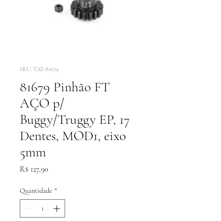
SKU: TAE-81679
81679 Pinhão FT
AÇO p/
Buggy/Truggy EP, 17
Dentes, MOD1, eixo
5mm
Preço
R$ 127,90
Quantidade
*