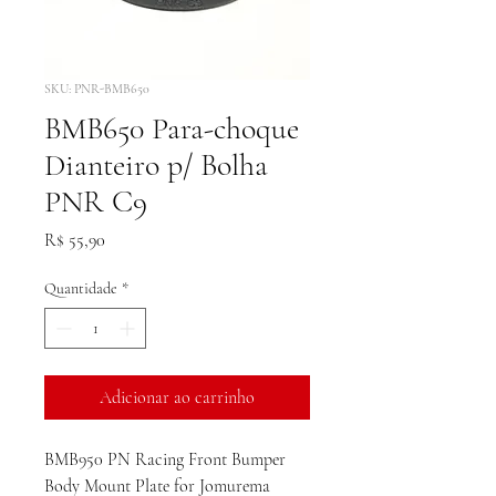
SKU: PNR-BMB650
BMB650 Para-choque
Dianteiro p/ Bolha
PNR C9
Preço
R$ 55,90
Quantidade
*
Adicionar ao carrinho
BMB950 PN Racing Front Bumper
Body Mount Plate for Jomurema