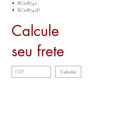
RC10B74.2
RC10B74.2D
Calcule
seu frete
Calcular
Sobre nós
Contato