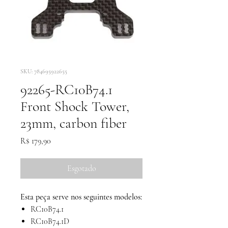
SKU: 784695922655
92265-RC10B74.1
Front Shock Tower,
23mm, carbon fiber
Preço
R$ 179,90
Esgotado
Esta peça serve nos seguintes modelos:
RC10B74.1
RC10B74.1D