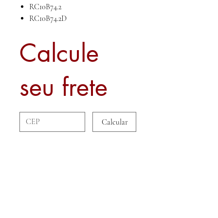
RC10B74.2
RC10B74.2D
Calcule
seu frete
Calcular
Sobre nós
Contato