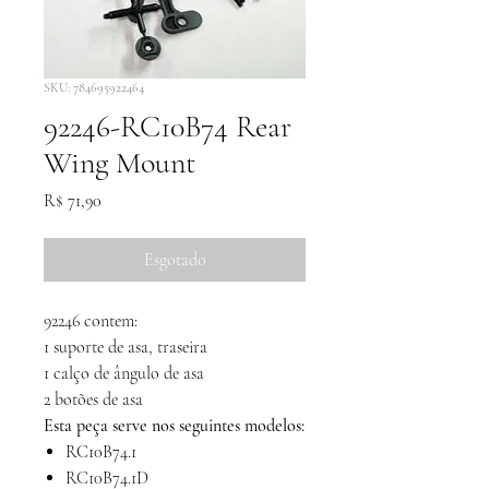
SKU: 784695922464
92246-RC10B74 Rear
Wing Mount
Preço
R$ 71,90
Esgotado
92246 contem:
1 suporte de asa, traseira
1 calço de ângulo de asa
2 botões de asa
Esta peça serve nos seguintes modelos:
RC10B74.1
RC10B74.1D