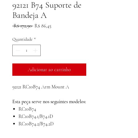
92121 B74 Suporte de
Bandeja A
Preço
Preço
 R$ 172,90 
R$ 86,45
normal
promocional
Quantidade
*
Adicionar ao carrinho
92121 RC10B74 Arm Mount A
Esta peça serve nos seguintes modelos:
RC10B74
RC10B74.1/B74.1D
RC10B74.2/B74.2D