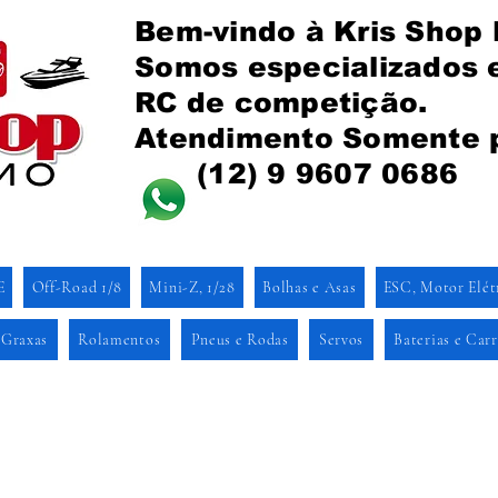
Bem-vindo à Kris Shop
Somos especializados
RC de competição.
Atendimento Somente 
(12) 9 9607 0686
E
Off-Road 1/8
Mini-Z, 1/28
Bolhas e Asas
ESC, Motor Elét
 Graxas
Rolamentos
Pneus e Rodas
Servos
Baterias e Car