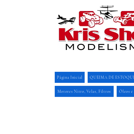
Página Inicial
QUEIMA DE ESTOQU
Motores Nitro, Velas, Filtros
Óleos e