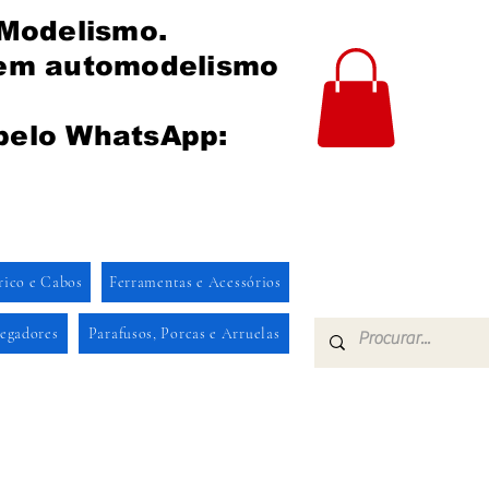
 Modelismo.
 em automodelismo
pelo WhatsApp:
rico e Cabos
Ferramentas e Acessórios
regadores
Parafusos, Porcas e Arruelas