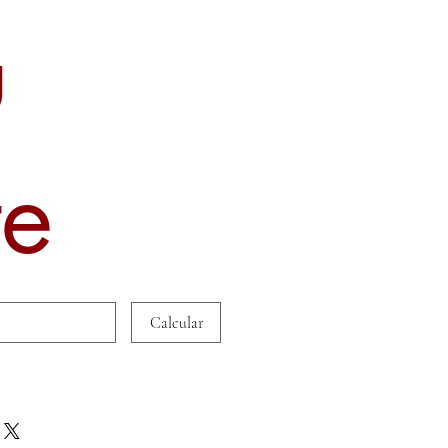
u
te
Calcular