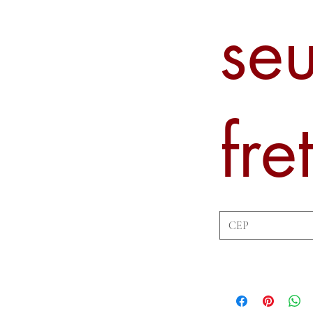
se
fre