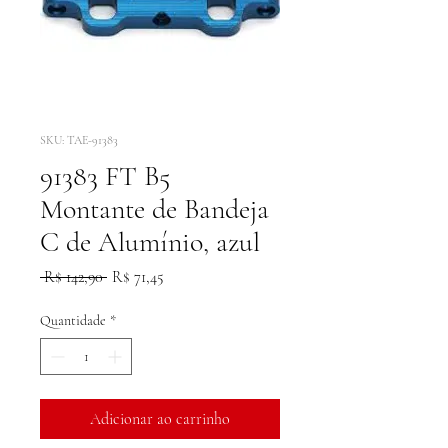
SKU: TAE-91383
91383 FT B5
Montante de Bandeja
C de Alumínio, azul
Preço
Preço
 R$ 142,90 
R$ 71,45
normal
promocional
Quantidade
*
Adicionar ao carrinho