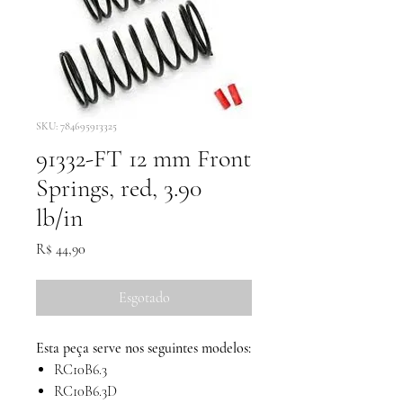
SKU: 784695913325
91332-FT 12 mm Front
Springs, red, 3.90
lb/in
Preço
R$ 44,90
Esgotado
Esta peça serve nos seguintes modelos:
RC10B6.3
RC10B6.3D