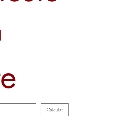
u
te
Calcular