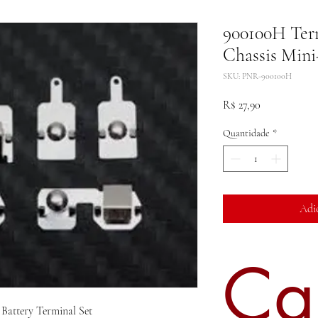
900100H Term
Chassis Mini
SKU: PNR-900100H
Preço
R$ 27,90
Quantidade
*
Adi
Ca
attery Terminal Set