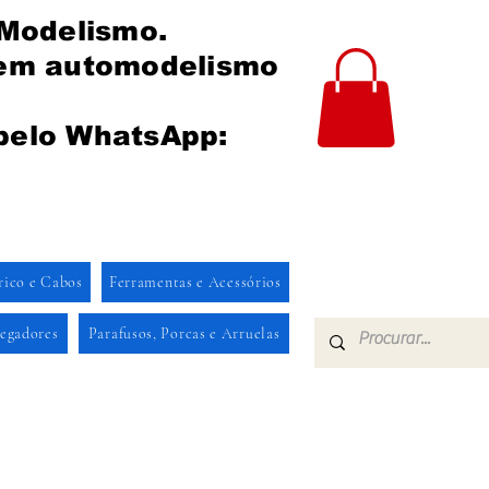
 Modelismo.
 em automodelismo
pelo WhatsApp:
rico e Cabos
Ferramentas e Acessórios
regadores
Parafusos, Porcas e Arruelas