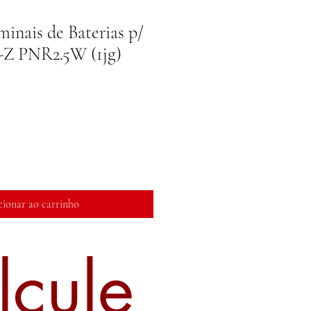
inais de Baterias p/
-Z PNR2.5W (1jg)
cionar ao carrinho
lcule