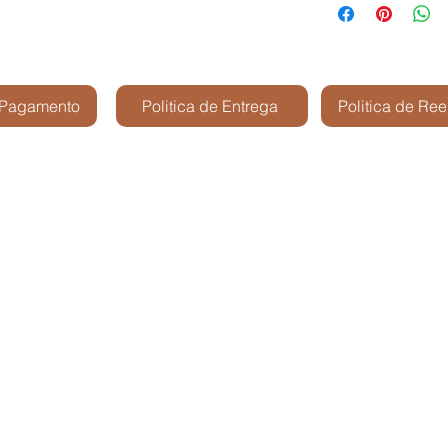
 Pagamento
Politica de Entrega
Politica de Re
Kris Shop Modelismo -
São José dos Cam