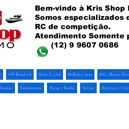
Bem-vindo à Kris Shop
Somos especializados
RC de competição.
Atendimento Somente 
(12) 9 9607 0686
E
Off-Road 1/8
Mini-Z, 1/28
Bolhas e Asas
ESC, Motor Elét
 Graxas
Rolamentos
Pneus e Rodas
Servos
Baterias e Car