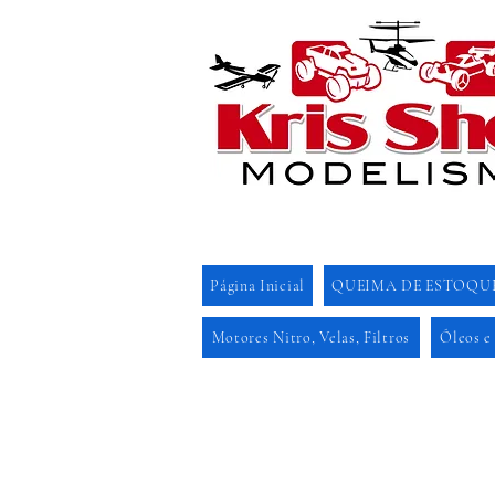
Página Inicial
QUEIMA DE ESTOQU
Motores Nitro, Velas, Filtros
Óleos e