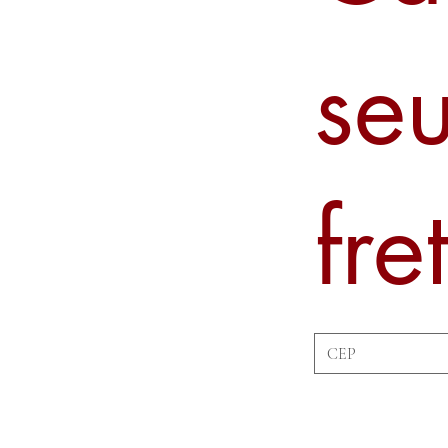
se
fre