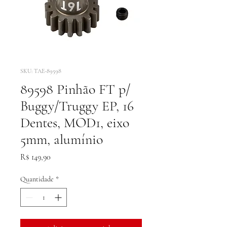
SKU: TAE-89598
89598 Pinhão FT p/
Buggy/Truggy EP, 16
Dentes, MOD1, eixo
5mm, alumínio
Preço
R$ 149,90
Quantidade
*