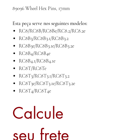
89096 Wheel Hex Pins, 17mm
Esta peça serve nos seguintes modelos:
RC8/RC8B/RC8Be/RC8.2/RC8.2e
RC8B3/RC8B3.1/RC8B3.2
RC8B3e/RC8B3.1e/RC8B3.2e
RC8B4/RC8B4e
RC8B4.1/RC8B4.1e
RC8T/RC8Te
RC8T3/RC8T3.1/RC8T3.2
RC8T3e/RC8T3.1e/RC8T3.2e
RC8T4/RC8T4e
Calcule
seu frete