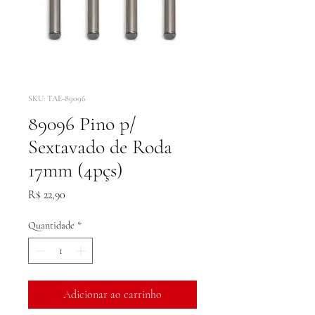
SKU: TAE-89096
89096 Pino p/
Sextavado de Roda
17mm (4pçs)
Preço
R$ 22,90
Quantidade
*
Adicionar ao carrinho