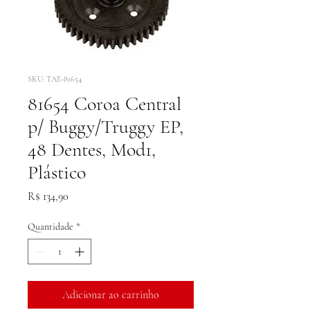
SKU: TAE-81654
81654 Coroa Central
p/ Buggy/Truggy EP,
48 Dentes, Mod1,
Plástico
Preço
R$ 134,90
Quantidade
*
Adicionar ao carrinho