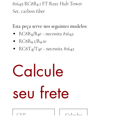
81649 RC8B4.1 FT Rear Hub Tower
Set, carbon fiber
Esta peça serve nos seguintes modelos:
RC8B4/B4e - necessita 81642
RC8B4.1/B4.1e
RC8T4/T4e - necessita 81642
Calcule
seu frete
Calcular