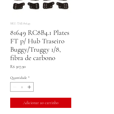
SKU: TAE-81649
81649 RC8B4.1 Plates
FT p/ Hub Traseiro
Buggy/Truggy 1/8,
fibra de carbono
Preço
R$ 307,90
Quantidade
*
Adicionar ao carrinho