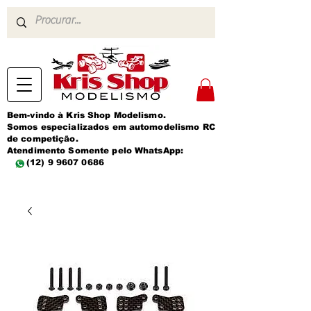
Bem-vindo à Kris Shop Modelismo.
Somos especializados em automodelismo RC
de competição.
Atendimento Somente pelo WhatsApp:
(12) 9 9607 0686