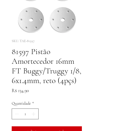
SKU: TAE-81597
81597 Pistão
Amortecedor 16mm
FT Buggy/Truggy 1/8,
6x1.4mm, reto (4pçs)
Preço
R$ 134,90
Quantidade
*