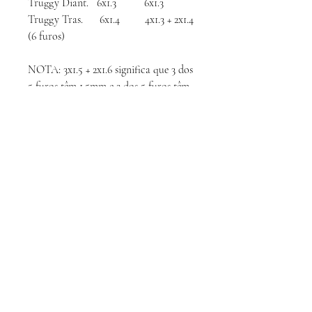
Truggy Diant. 6x1.3 6x1.3
Truggy Tras. 6x1.4 4x1.3 + 2x1.4
(6 furos)
NOTA: 3x1.5 + 2x1.6 significa que 3 dos
5 furos têm 1.5mm e 2 dos 5 furos têm
1.6mm de diâmetro. Usar um pistão
5x1.5mm e aumentar 2 furos p/ 1.6mm
Calcule
seu frete
Calcular