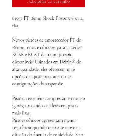
Adicionar ao carrinho
81597 FT 16mm Shock Pistons, 6 x 1.4,
flat
Novos pistões de amortecedor FT de
16 mm, retos e cônicos, para as séries
RC8B e RC8T de 16mm já estão
disponíveis! Usinados em Delrin® de
alta qualidade, eles oferecem mais
opções de ajuste para acertar as
configurações da suspensão.
Pistões retos têm compressão e retorno
iguais, tornando-os ideais em pistas
mais lisas.
Pistões cônicos apresentam menor
resistência quando o eixo se move na
direção do ângulo de conicidade. Se o