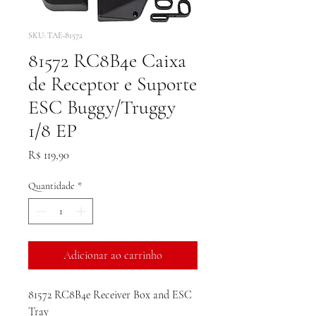
SKU: TAE-81572
81572 RC8B4e Caixa
de Receptor e Suporte
ESC Buggy/Truggy
1/8 EP
Preço
R$ 119,90
Quantidade
*
Adicionar ao carrinho
81572 RC8B4e Receiver Box and ESC
Tray