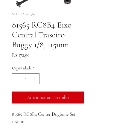
SKU: TAE-81565
81565 RC8B4 Eixo
Central Traseiro
Buggy 1/8, 115mm
Preço
R$ 172,90
Quantidade
*
Adicionar ao carrinho
81565 RC8B4 Center Dogbone Set,
115mm