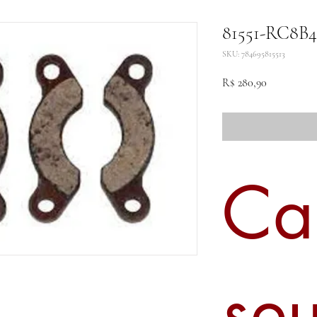
81551-RC8B4
SKU: 784695815513
Preço
R$ 280,90
Ca
se