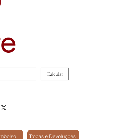
te
Calcular
embolso
Trocas e Devoluções