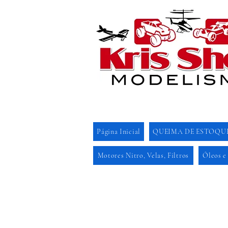
Página Inicial
QUEIMA DE ESTOQU
Motores Nitro, Velas, Filtros
Óleos e