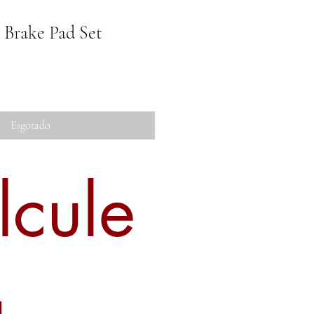
 Brake Pad Set
Esgotado
lcule
u