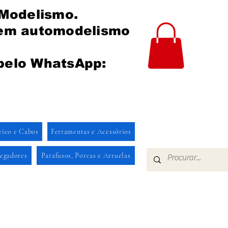
 Modelismo.
 em automodelismo
pelo WhatsApp:
rico e Cabos
Ferramentas e Acessórios
regadores
Parafusos, Porcas e Arruelas