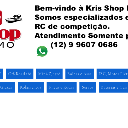
Bem-vindo à Kris Shop
Somos especializados
RC de competição.
Atendimento Somente 
(12) 9 9607 0686
E
Off-Road 1/8
Mini-Z, 1/28
Bolhas e Asas
ESC, Motor Elét
 Graxas
Rolamentos
Pneus e Rodas
Servos
Baterias e Car