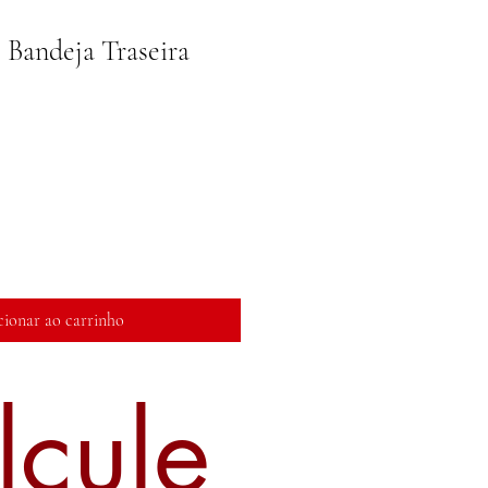
Bandeja Traseira
reço
romocional
cionar ao carrinho
lcule