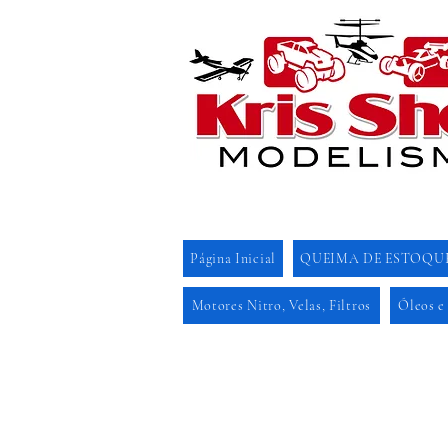
Página Inicial
QUEIMA DE ESTOQU
Motores Nitro, Velas, Filtros
Óleos e