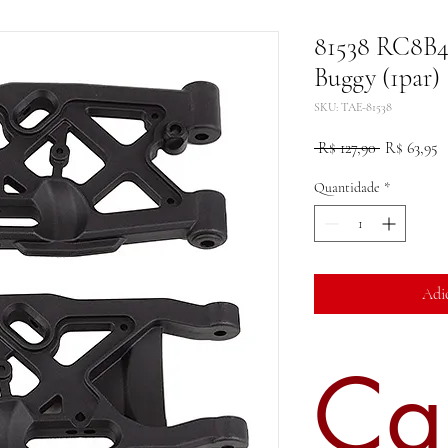
81538 RC8B4 
Buggy (1par)
SKU: TAE-81538
Preço
P
 R$ 127,90 
R$ 63,95
normal
p
Quantidade
*
Adi
Ca