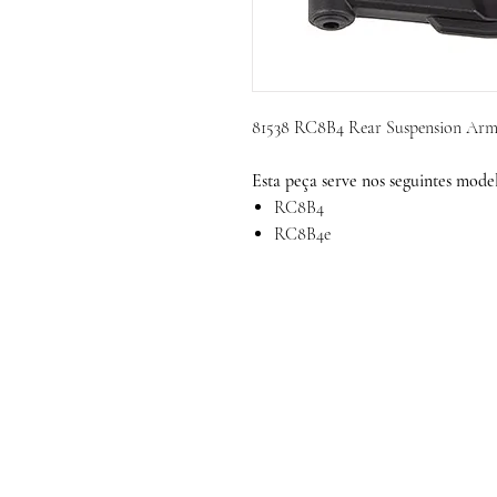
81538 RC8B4 Rear Suspension Arm
Esta peça serve nos seguintes model
RC8B4
RC8B4e