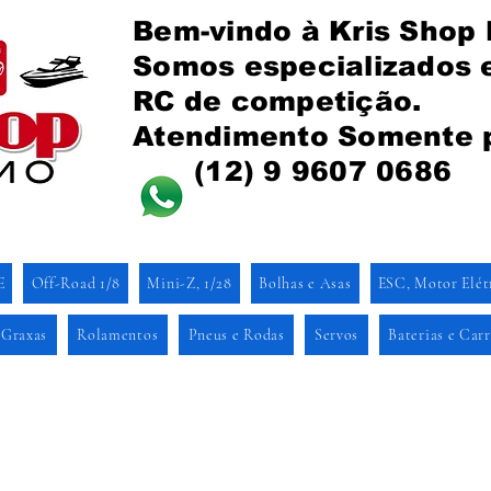
Bem-vindo à Kris Shop
Somos especializados
RC de competição.
Atendimento Somente 
(12) 9 9607 0686
E
Off-Road 1/8
Mini-Z, 1/28
Bolhas e Asas
ESC, Motor Elét
 Graxas
Rolamentos
Pneus e Rodas
Servos
Baterias e Car