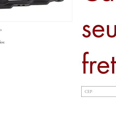
se
s
os:
fre