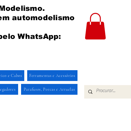
 Modelismo.
 em automodelismo
pelo WhatsApp:
rico e Cabos
Ferramentas e Acessórios
regadores
Parafusos, Porcas e Arruelas