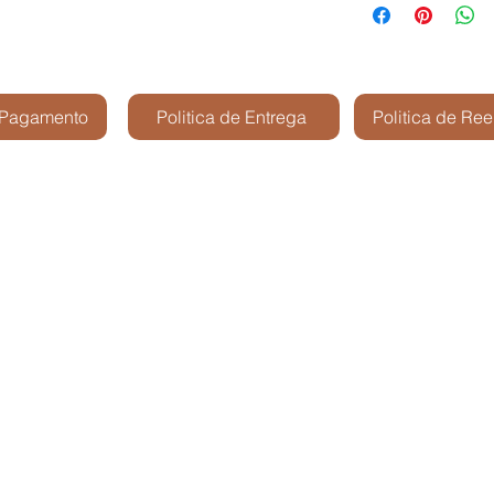
 Pagamento
Politica de Entrega
Politica de Re
Kris Shop Modelismo -
São José dos Cam