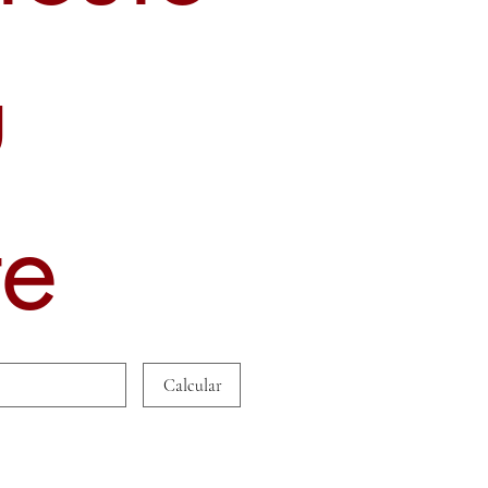
u
te
Calcular