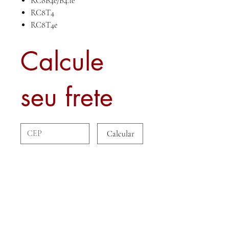
RC8B4e/B4.1e
RC8T4
RC8T4e
Calcule
seu frete
Calcular
Sobre nós