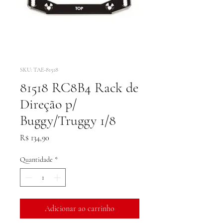
SKU: TAE-81518
81518 RC8B4 Rack de
Direção p/
Buggy/Truggy 1/8
Preço
R$ 134,90
Quantidade
*
Adicionar ao carrinho