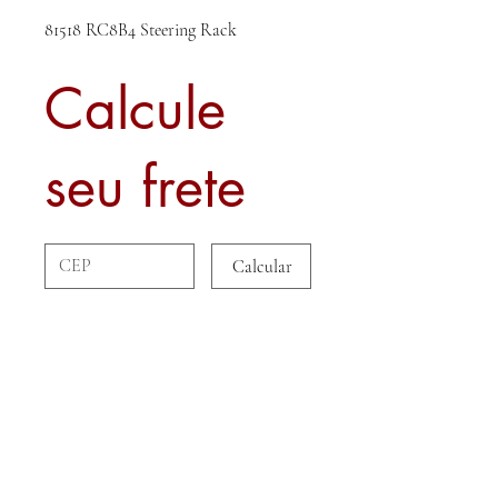
81518 RC8B4 Steering Rack
Calcule
seu frete
Calcular
Sobre nós
Contato