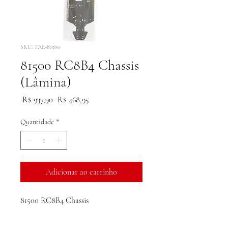
SKU: TAE-81500
81500 RC8B4 Chassis
(Lâmina)
Preço
Preço
 R$ 937,90 
R$ 468,95
normal
promocional
Quantidade
*
Adicionar ao carrinho
81500 RC8B4 Chassis