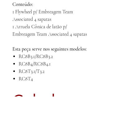
Conteúdo:
1 Flywheel p/ Embreagem Team
Associated 4 sapatas
1 Arruela Cônica de latão p/
Embreagem Team Associated 4 sapatas
Esta peça serve nos seguintes modelos:
RC8B3.1/RC8B3.2
RC8B4/RC8B4.1
RC8T3.1/T3.2
RC8T4
Calcule
seu frete