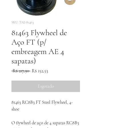
SKU: TAE-81463
81463 Flywheel de
Aço FT (p/
embreagem AE 4
sapatas)
Preço
Preço
 R$ 217,90 
R$ 152,53
normal
promocional
Esgotado
81463 RC8B3 FT Steel Flywheel, 4-
shoe
O flywheel de aço de 4 sapatas RC8B3