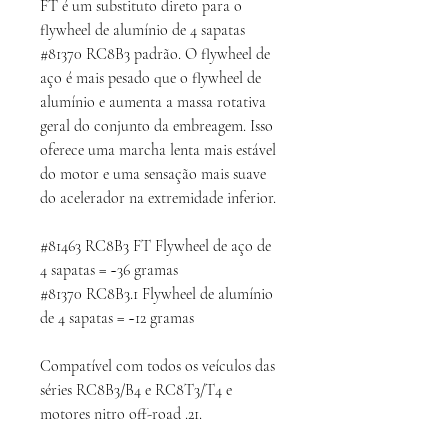
FT é um substituto direto para o
flywheel de alumínio de 4 sapatas
#81370 RC8B3 padrão. O flywheel de
aço é mais pesado que o flywheel de
alumínio e aumenta a massa rotativa
geral do conjunto da embreagem. Isso
oferece uma marcha lenta mais estável
do motor e uma sensação mais suave
do acelerador na extremidade inferior.
#81463 RC8B3 FT Flywheel de aço de
4 sapatas = ~36 gramas
#81370 RC8B3.1 Flywheel de alumínio
de 4 sapatas = ~12 gramas
Compatível com todos os veículos das
séries RC8B3/B4 e RC8T3/T4 e
motores nitro off-road .21.