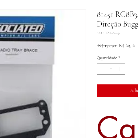
81451 RC8B3.
Direção Bugg
SKU: TAE-81451
Preço
P
 R$ 172,90 
R$ 69,16
normal
p
Quantidade
*
Adi
Ca