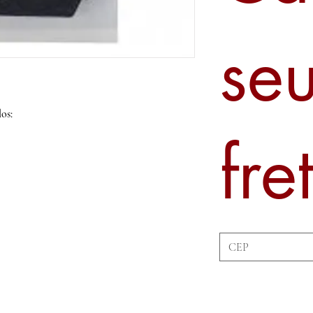
se
os:
fre