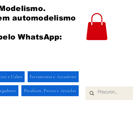
 Modelismo.
 em automodelismo
pelo WhatsApp:
rico e Cabos
Ferramentas e Acessórios
regadores
Parafusos, Porcas e Arruelas