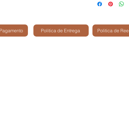
 Pagamento
Politica de Entrega
Politica de Re
Kris Shop Modelismo -
São José dos Cam