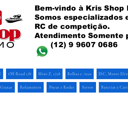
Bem-vindo à Kris Shop
Somos especializados
RC de competição.
Atendimento Somente 
(12) 9 9607 0686
E
Off-Road 1/8
Mini-Z, 1/28
Bolhas e Asas
ESC, Motor Elét
 Graxas
Rolamentos
Pneus e Rodas
Servos
Baterias e Car