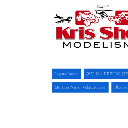
Página Inicial
QUEIMA DE ESTOQU
Motores Nitro, Velas, Filtros
Óleos e