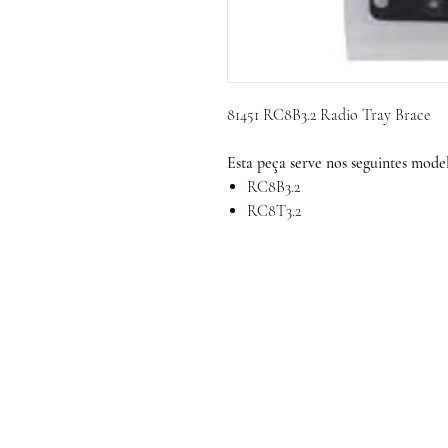
81451 RC8B3.2 Radio Tray Brace
Esta peça serve nos seguintes model
RC8B3.2
RC8T3.2