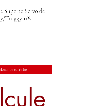
2 Suporte Servo de
y/Truggy 1/8
reço
romocional
cionar ao carrinho
lcule