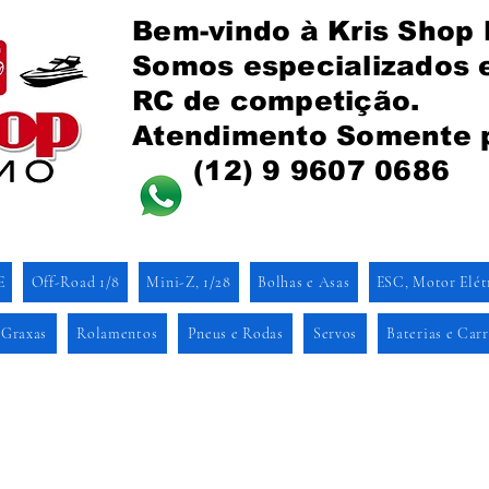
Bem-vindo à Kris Shop
Somos especializados
RC de competição.
Atendimento Somente 
(12) 9 9607 0686
E
Off-Road 1/8
Mini-Z, 1/28
Bolhas e Asas
ESC, Motor Elét
 Graxas
Rolamentos
Pneus e Rodas
Servos
Baterias e Car