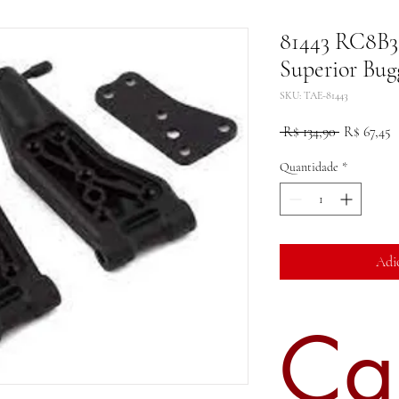
81443 RC8B3.
Superior Bug
SKU: TAE-81443
Preço
P
 R$ 134,90 
R$ 67,45
normal
p
Quantidade
*
Adi
Ca