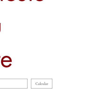
u
te
Calcular