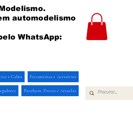
 Modelismo.
 em automodelismo
pelo WhatsApp:
rico e Cabos
Ferramentas e Acessórios
regadores
Parafusos, Porcas e Arruelas