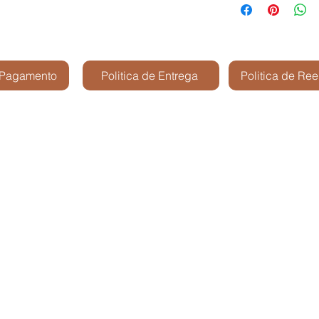
 Pagamento
Politica de Entrega
Politica de Re
Kris Shop Modelismo -
São José dos Cam