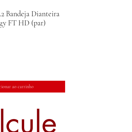
2 Bandeja Dianteira
gy FT HD (par)
reço
romocional
cionar ao carrinho
lcule