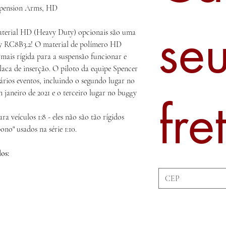
spension Arms, HD
se
aterial HD (Heavy Duty) opcionais são uma
gy RC8B3.2! O material de polímero HD
mais rígida para a suspensão funcionar e
laca de inserção. O piloto da equipe Spencer
ários eventos, incluindo o segundo lugar no
aneiro de 2021 e o terceiro lugar no buggy
fre
a veículos 1:8 - eles não são tão rígidos
no" usados ​​na série 1:10.
os: