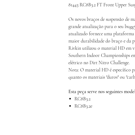
81443 RC8B3.2 FT Front Upper Su
Os novos braços de suspensão de m
grande atualização para o seu bug
atualizado fornece uma plataforma 
maior durabilidade do braço e da p
Rivkin utilizou o material HD em v
Southern Indoor Championships em j
elétrico no Dirt Nitro Challenge.
Nota: O material HD é específico par
quanto os materiais "duros" ou "carbo
Esta peça serve nos seguintes model
RC8B3.2
RC8B3.2e