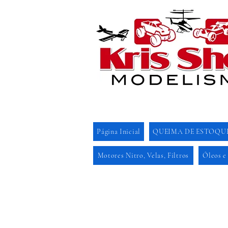
Página Inicial
QUEIMA DE ESTOQU
Motores Nitro, Velas, Filtros
Óleos e