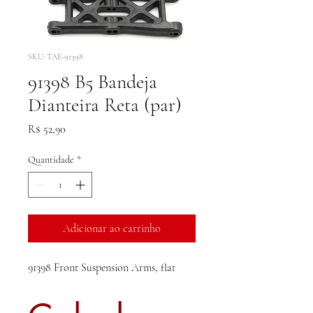
SKU: TAE-91398
91398 B5 Bandeja
Dianteira Reta (par)
Preço
R$ 52,90
Quantidade
*
Adicionar ao carrinho
91398 Front Suspension Arms, flat