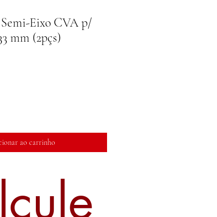
 Semi-Eixo CVA p/
133 mm (2pçs)
cionar ao carrinho
lcule