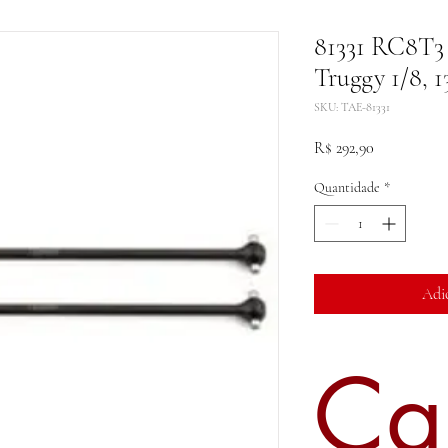
81331 RC8T3
Truggy 1/8, 
SKU: TAE-81331
Preço
R$ 292,90
Quantidade
*
Adi
Ca