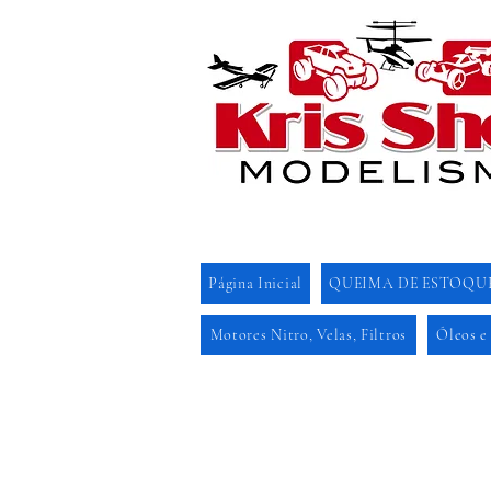
Página Inicial
QUEIMA DE ESTOQU
Motores Nitro, Velas, Filtros
Óleos e