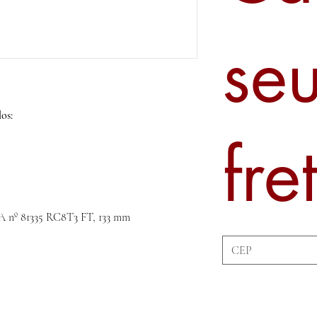
se
os:
fre
A nº 81335 RC8T3 FT, 133 mm