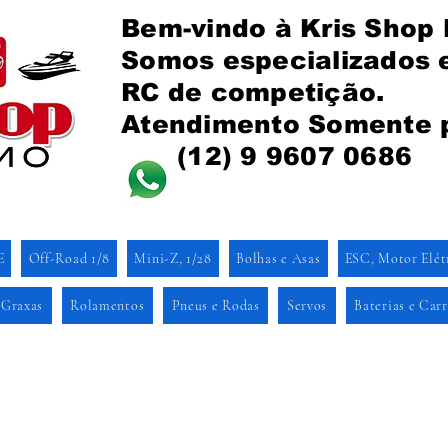
Bem-vindo à Kris Shop
Somos especializados
RC de competição.
Atendimento Somente 
(12) 9 9607 0686
E
Off-Road 1/8
Mini-Z, 1/28
Bolhas e Asas
ESC, Motor Elét
 Graxas
Rolamentos
Pneus e Rodas
Servos
Baterias e Car