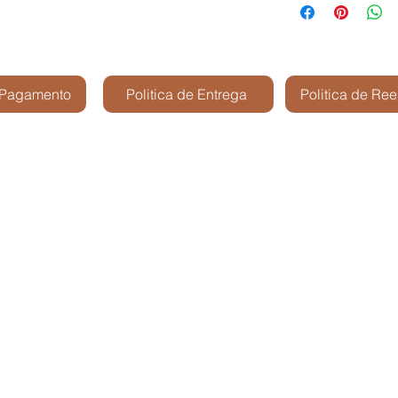
 Pagamento
Politica de Entrega
Politica de Re
Kris Shop Modelismo -
São José dos Cam