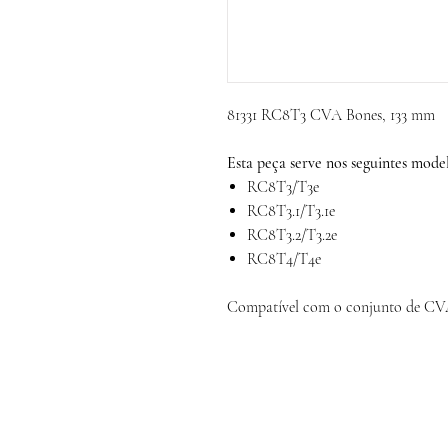
81331 RC8T3 CVA Bones, 133 mm
Esta peça serve nos seguintes model
RC8T3/T3e
RC8T3.1/T3.1e
RC8T3.2/T3.2e
RC8T4/T4e
Compatível com o conjunto de CV