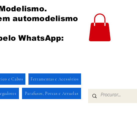
 Modelismo.
 em automodelismo
pelo WhatsApp:
rico e Cabos
Ferramentas e Acessórios
regadores
Parafusos, Porcas e Arruelas