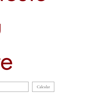
u
te
Calcular