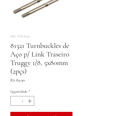
SKU: TAE-81321
81321 Turnbuckles de
Aço p/ Link Traseiro
Truggy 1/8, 5x80mm
(2pçs)
Preço
R$ 89,90
Quantidade
*