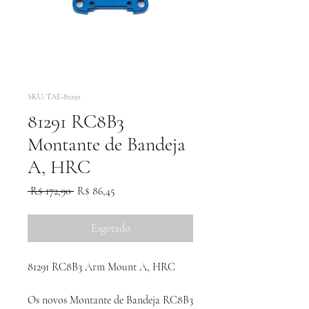
SKU: TAE-81291
81291 RC8B3
Montante de Bandeja
A, HRC
Preço
Preço
 R$ 172,90 
R$ 86,45
normal
promocional
Esgotado
81291 RC8B3 Arm Mount A, HRC
Os novos Montante de Bandeja RC8B3